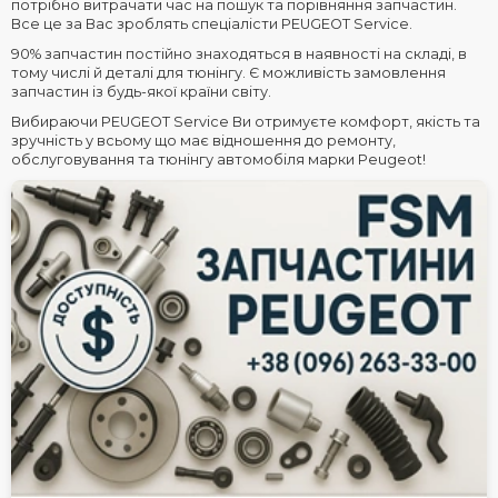
потрібно витрачати час на пошук та порівняння запчастин.
Все це за Вас зроблять спеціалісти PEUGEOT Service.
90% запчастин постійно знаходяться в наявності на складі, в
тому числі й деталі для тюнінгу. Є можливість замовлення
запчастин із будь-якої країни світу.
Вибираючи PEUGEOT Service Ви отримуєте комфорт, якість та
зручність у всьому що має відношення до ремонту,
обслуговування та тюнінгу автомобіля марки Peugeot!