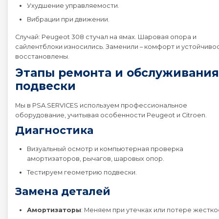
Ухудшение управляемости.
Peugeot EXPERT
Вибрации при движении.
Случай: Peugeot 308 стучал на ямах. Шаровая опора и
Peugeot PARTNER
сайлентблоки износились. Заменили – комфорт и устойчиво
восстановлены.
Этапы ремонта и обслуживания
Peugeot RCZ
подвески
Peugeot RIFTER
Мы в PSA.SERVICES используем профессиональное
оборудование, учитывая особенности Peugeot и Citroen.
Peugeot TRAVELLER
Диагностика
Визуальный осмотр и компьютерная проверка
амортизаторов, рычагов, шаровых опор.
Тестируем геометрию подвески.
Замена деталей
Амортизаторы
: Меняем при утечках или потере жестко