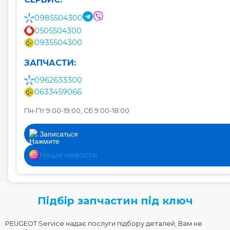
0985504300
0505504300
0935504300
ЗАПЧАСТИ:
0962633300
0633459066
Пн-Пт 9:00-19:00, Сб 9:00-18:00
Записаться
Наши новости
Підбір запчастин під ключ
PEUGEOT Service надає послуги підбору деталей, Вам не