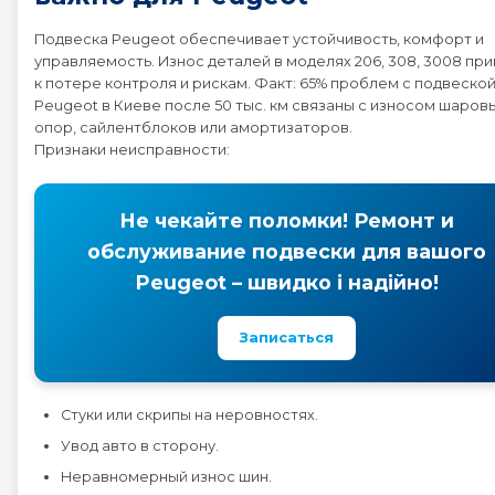
Подвеска Peugeot обеспечивает устойчивость, комфорт и
Peugeot 4008
управляемость. Износ деталей в моделях 206, 308, 3008 пр
к потере контроля и рискам. Факт: 65% проблем с подвеско
Peugeot в Киеве после 50 тыс. км связаны с износом шаров
Peugeot 407
опор, сайлентблоков или амортизаторов.
Признаки неисправности:
Peugeot 408
Не чекайте поломки! Ремонт и
Peugeot 5008
обслуживание подвески для вашого
Peugeot – швидко і надійно!
Peugeot 508
Записаться
Peugeot 607
Peugeot 807
Стуки или скрипы на неровностях.
Увод авто в сторону.
Peugeot BOXER
Неравномерный износ шин.