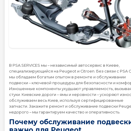
Peugeot 2008
Peugeot 206
Peugeot 207
Peugeot 208
В PSA.SERVICES мы – независимый автосервис в Киеве,
специализирующийся на Peugeot и Citroen. Без связи с PSA 
мы обладаем богатым опытом в ремонте и обслуживании
Peugeot 3008
подвески – ключевой процедуры для безопасности и комфо
Изношенные компоненты ухудшают управляемость, вызыва
стуки. Киевские дороги – ямы и неровности – ускоряют изно
Peugeot 307
обслуживаем весь Киев, используя сертифицированные
запчасти. Закажите ремонт и обслуживание подвески Peug
Peugeot 308
недорого – мы гарантируем качество и оперативность.
Почему обслуживание подвеск
Peugeot 4007
важно для Peugeot