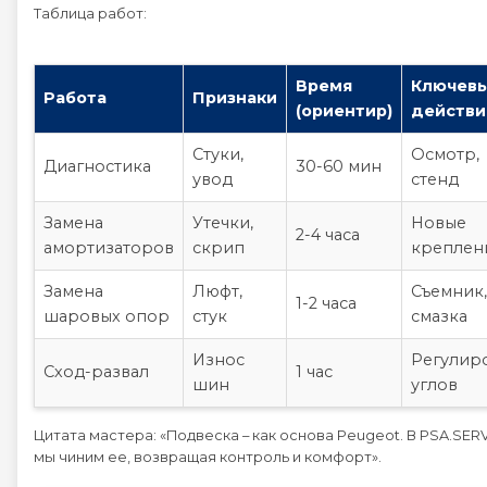
Таблица работ:
Время
Ключев
Работа
Признаки
(ориентир)
действи
Стуки,
Осмотр,
Диагностика
30-60 мин
увод
стенд
Замена
Утечки,
Новые
2-4 часа
амортизаторов
скрип
креплен
Замена
Люфт,
Съемник,
1-2 часа
шаровых опор
стук
смазка
Износ
Регулир
Сход-развал
1 час
шин
углов
Цитата мастера: «Подвеска – как основа Peugeot. В PSA.SER
мы чиним ее, возвращая контроль и комфорт».