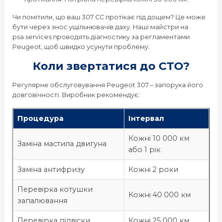
Чи помітили, що ваш 307 CC протікає під дощем? Це може
бути через знос ущільнювачів даху. Наші майстри на
psa.services проводять діагностику за регламентами
Peugeot, щоб швидко усунути проблему.
Коли звертатися до СТО?
Регулярне обслуговування Peugeot 307 – запорука його
довговічності. Виробник рекомендує:
Процедура
Інтервал
Кожні 10 000 км
Заміна мастила двигуна
або 1 рік
Заміна антифризу
Кожні 2 роки
Перевірка котушки
Кожні 40 000 км
запалювання
Перевірка підвіски
Кожні 25 000 км