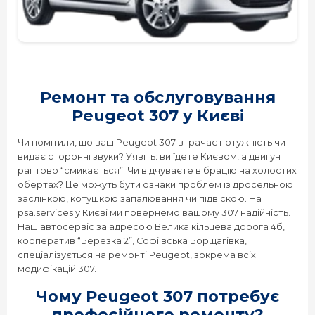
Peugeot 2008
Peugeot 206
Ремонт та обслуговування
Peugeot 307 у Києві
Peugeot 207
Чи помітили, що ваш Peugeot 307 втрачає потужність чи
Peugeot 208
видає сторонні звуки? Уявіть: ви їдете Києвом, а двигун
раптово “смикається”. Чи відчуваєте вібрацію на холостих
обертах? Це можуть бути ознаки проблем із дросельною
Peugeot 3008
заслінкою, котушкою запалювання чи підвіскою. На
psa.services у Києві ми повернемо вашому 307 надійність.
Наш автосервіс за адресою Велика кільцева дорога 4б,
Peugeot 307
кооператив “Березка 2”, Софіївська Борщагівка,
спеціалізується на ремонті Peugeot, зокрема всіх
Peugeot 308
модифікацій 307.
Чому Peugeot 307 потребує
Peugeot 4007
професійного ремонту?