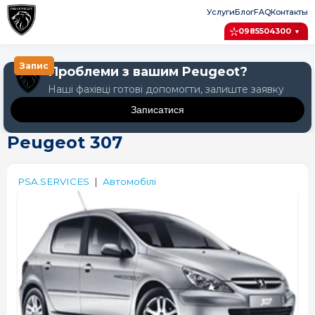
Услуги
Блог
FAQ
Контакты
0985504300
▼
Запис
Проблеми з вашим Peugeot?
Наші фахівці готові допомогти, залиште заявку
Записатися
Peugeot 307
Крок 1: Авто
Крок 2: Послуга
Крок 3: Дата
PSA.SERVICES
|
Автомобілі
Оберіть модель Peugeot
Peugeot 1007
Peugeot 107
Peugeot 108