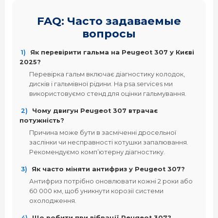
FAQ: Часто задаваемые
вопросы
1)
Як перевірити гальма на Peugeot 307 у Києві
2025?
Перевірка гальм включає діагностику колодок,
дисків і гальмівної рідини. На psa.services ми
використовуємо стенд для оцінки гальмування.
2)
Чому двигун Peugeot 307 втрачає
потужність?
Причина може бути в засміченні дросельної
заслінки чи несправності котушки запалювання.
Рекомендуємо комп’ютерну діагностику.
3)
Як часто міняти антифриз у Peugeot 307?
Антифриз потрібно оновлювати кожні 2 роки або
60 000 км, щоб уникнути корозії системи
охолодження.
4)
Що робити при вібрації Peugeot 307?