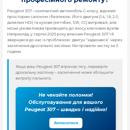
Peugeot 307 – компактний автомобіль С-класу, відомий
Peugeot 4008
просторим салоном і безпекою. Його двигуни (1.4, 1.6, 2.0,
дизельні HDi) та кузови (хетчбек, SW, CC) витривалі, але
Peugeot 407
міські умови Києва призводять до зносу ключових вузлів.
Наприклад, у серпні 2025 року власник Peugeot 307 1.6
звернувся до нас із проблемою: двигун “задихався” через
Peugeot 408
засмічення дросельної заслінки. Ми провели чистку за 3
години.
Peugeot 5008
Якщо ваш Peugeot 307 втрачає тягу, перевірте
дросельну заслінку – засмічення може збільшити
Peugeot 508
витрату пального.
Peugeot 607
Не чекайте поломки!
Обслуговування для вашого
Peugeot 807
Peugeot 307 – швидко і надійно!
Записатися
Peugeot BOXER