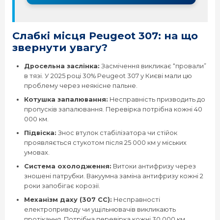
Peugeot EXPERT
Слабкі місця Peugeot 307: на що
Peugeot PARTNER
звернути увагу?
Дросельна заслінка:
Засмічення викликає “провали”
Peugeot RCZ
в тязі. У 2025 році 30% Peugeot 307 у Києві мали цю
проблему через неякісне пальне.
Peugeot RIFTER
Котушка запалювання:
Несправність призводить до
пропусків запалювання. Перевірка потрібна кожні 40
000 км.
Peugeot TRAVELLER
Підвіска:
Знос втулок стабілізатора чи стійок
проявляється стукотом після 25 000 км у міських
умовах.
Система охолодження:
Витоки антифризу через
зношені патрубки. Вакуумна заміна антифризу кожні 2
роки запобігає корозії.
Механізм даху (307 CC):
Несправності
електроприводу чи ущільнювачів викликають
протікання. Потрібна перевірка кожні 30 000 км.