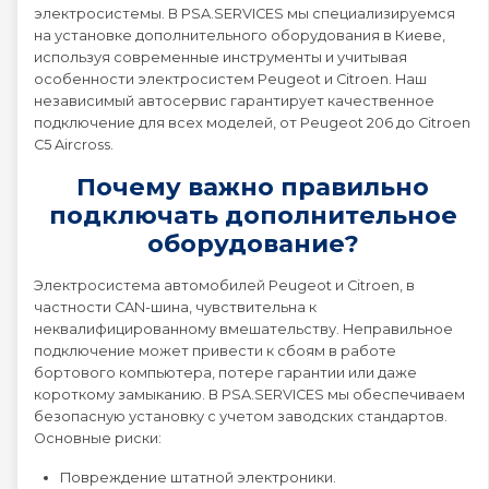
электросистемы. В PSA.SERVICES мы специализируемся
на установке дополнительного оборудования в Киеве,
Peugeot 2008
используя современные инструменты и учитывая
особенности электросистем Peugeot и Citroen. Наш
независимый автосервис гарантирует качественное
Peugeot 206
подключение для всех моделей, от Peugeot 206 до Citroen
C5 Aircross.
Peugeot 207
Почему важно правильно
подключать дополнительное
Peugeot 208
оборудование?
Электросистема автомобилей Peugeot и Citroen, в
Peugeot 3008
частности CAN-шина, чувствительна к
неквалифицированному вмешательству. Неправильное
подключение может привести к сбоям в работе
Peugeot 307
бортового компьютера, потере гарантии или даже
короткому замыканию. В PSA.SERVICES мы обеспечиваем
Peugeot 308
безопасную установку с учетом заводских стандартов.
Основные риски:
Peugeot 4007
Повреждение штатной электроники.