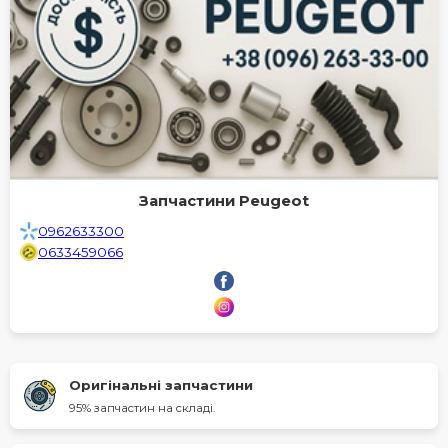
Запчастини Peugeot
0962633300
0633459066
Оригінальні запчастини
95% запчастин на складі.