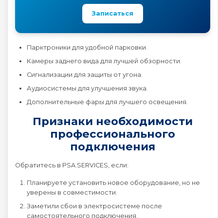
Записаться
Peugeot EXPERT
Peugeot PARTNER
Парктроники для удобной парковки.
Камеры заднего вида для лучшей обзорности.
Peugeot RCZ
Сигнализации для защиты от угона.
Аудиосистемы для улучшения звука.
Peugeot RIFTER
Дополнительные фары для лучшего освещения.
Признаки необходимости
Peugeot TRAVELLER
профессионального
подключения
Обратитесь в PSA.SERVICES, если:
Планируете установить новое оборудование, но не
уверены в совместимости.
Заметили сбои в электросистеме после
самостоятельного подключения.