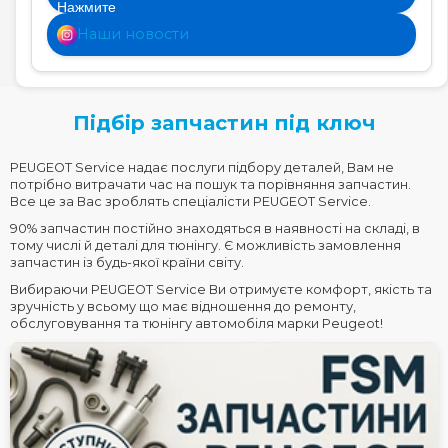
Наши новости
Підбір запчастин під ключ
PEUGEOT Service надає послуги підбору деталей, Вам не
потрібно витрачати час на пошук та порівняння запчастин.
Все це за Вас зроблять спеціалісти PEUGEOT Service.
90% запчастин постійно знаходяться в наявності на складі, в
тому числі й деталі для тюнінгу. Є можливість замовлення
запчастин із будь-якої країни світу.
Вибираючи PEUGEOT Service Ви отримуєте комфорт, якість та
зручність у всьому що має відношення до ремонту,
обслуговування та тюнінгу автомобіля марки Peugeot!