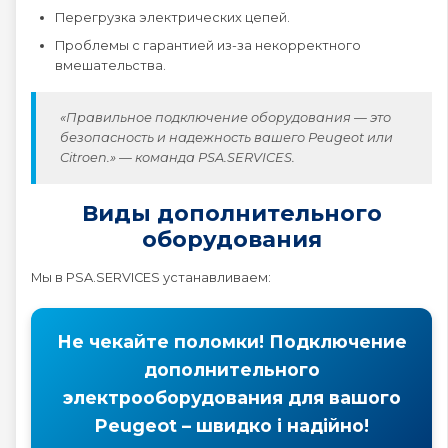
Перегрузка электрических цепей.
Peugeot 4008
Проблемы с гарантией из-за некорректного
вмешательства.
Peugeot 407
«Правильное подключение оборудования — это
безопасность и надежность вашего Peugeot или
Peugeot 408
Citroen.» — команда PSA.SERVICES.
Виды дополнительного
Peugeot 5008
оборудования
Peugeot 508
Мы в PSA.SERVICES устанавливаем:
Peugeot 607
Не чекайте поломки! Подключение
дополнительного
Peugeot 807
электрооборудования для вашого
Peugeot – швидко і надійно!
Peugeot BOXER