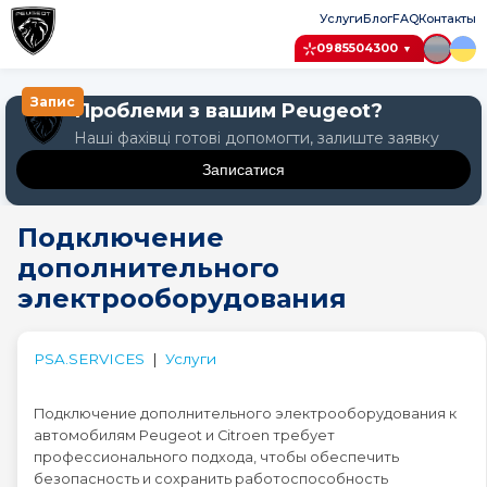
Услуги
Блог
FAQ
Контакты
0985504300
▼
Запис
Проблеми з вашим Peugeot?
Наші фахівці готові допомогти, залиште заявку
Записатися
Крок 1: Авто
Подключение
Крок 2: Послуга
дополнительного
Крок 3: Дата
электрооборудования
Оберіть модель Peugeot
PSA.SERVICES
|
Услуги
Peugeot 1007
Подключение дополнительного электрооборудования к
Peugeot 107
автомобилям Peugeot и Citroen требует
профессионального подхода, чтобы обеспечить
безопасность и сохранить работоспособность
Peugeot 108