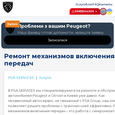
Услуги
Блог
FAQ
Контакты
0985504300
▼
Запис
Проблеми з вашим Peugeot?
Наші фахівці готові допомогти, залиште заявку
Записатися
Крок 1: Авто
Ремонт механизмов включения
Крок 2: Послуга
передач
Крок 3: Дата
Оберіть модель Peugeot
PSA.SERVICES
|
Услуги
Peugeot 1007
В PSA.SERVICES мы специализируемся на ремонте и обслуж
автомобилей Peugeot и Citroen в Киеве уже давно. Как
Peugeot 107
независимый автосервис, не связанный с PSA Group, наш оп
позволяет решать проблемы с трансмиссией эффективно. 
механизмов включения передач – это работа с синхронизат
Peugeot 108