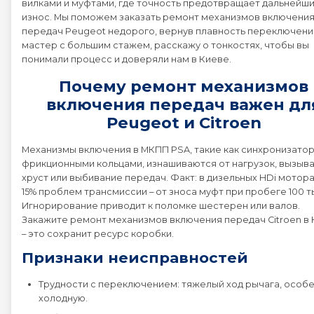
вилками и муфтами, где точность предотвращает дальнейш
износ. Мы поможем заказать ремонт механизмов включени
передач Peugeot недорого, вернув плавность переключений
Peugeot 2008
мастер с большим стажем, расскажу о тонкостях, чтобы вы
понимали процесс и доверяли нам в Киеве.
Peugeot 206
Почему ремонт механизмов
включения передач важен дл
Peugeot 207
Peugeot и Citroen
Механизмы включения в МКПП PSA, такие как синхронизатор
Peugeot 208
фрикционными кольцами, изнашиваются от нагрузок, вызыв
хруст или выбивание передач. Факт: в дизельных HDi мотора
Peugeot 3008
15% проблем трансмиссии – от зноса муфт при пробеге 100 ты
Игнорирование приводит к поломке шестерен или валов.
Закажите ремонт механизмов включения передач Citroen в
Peugeot 307
– это сохранит ресурс коробки.
Признаки неисправностей
Peugeot 308
Трудности с переключением: тяжелый ход рычага, особе
холодную.
Peugeot 4007