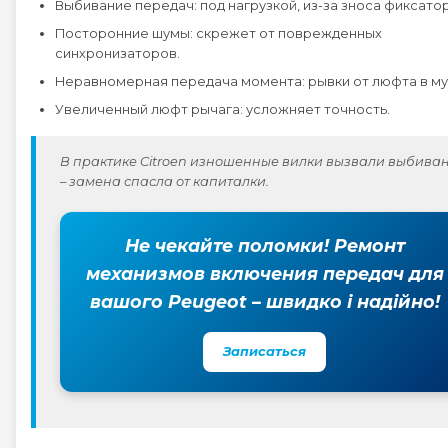
Выбивание передач: под нагрузкой, из-за зноса фиксато
Посторонние шумы: скрежет от поврежденных
Peugeot 4008
синхронизаторов.
Неравномерная передача момента: рывки от люфта в му
Peugeot 407
Увеличенный люфт рычага: усложняет точность.
Peugeot 408
В практике Citroen изношенные вилки вызвали выбива
– замена спасла от капиталки.
Peugeot 5008
Не чекайте поломки! Ремонт
Peugeot 508
механизмов включения передач для
вашого Peugeot – швидко і надійно!
Peugeot 607
Записаться
Peugeot 807
Peugeot BOXER