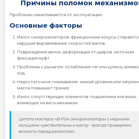
Причины поломок механизмо
Peugeot EXPERT
Проблемы накапливаются от эксплуатации.
Основные факторы
Peugeot PARTNER
Износ синхронизаторов: фрикционные конусы стираются
нарушая выравнивание скоростей валов.
Peugeot RCZ
Повреждение вилок: деформация от ударов, неточная
фиксация муфт.
Peugeot RIFTER
Проблемы с рычагом: ослабление тяг или кулисы, влияю
ход.
Peugeot TRAVELLER
Недостаточное смазывание: низкий уровень или загряз
масла повышает трение.
Износ сопутствующих элементов: подшипники или валы,
влияющие на весь механизм.
Цитата мастера: «В PSA синхронизаторы с медными
кольцами чувствительны к маслу – всегда проверяем
вязкость перед ремонтом».