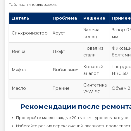
Таблица типовых замен:
Деталь
Проблема
Решение
Примеч
Замена
Зазор 0.
Синхронизатор
Хруст
колец
мм
Новая из
Фиксац
Вилка
Люфт
стали
болтами
Кованый
Твердос
Муфта
Выбивание
аналог
HRC 50
Синтетика
Масло
Трение
Объем 2
75W-90
Рекомендации после ремонт
Проверяйте масло каждые 20 тыс. км – уровень на щупе.
Избегайте резких переключений: плавность продлевает