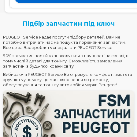
Підбір запчастин під ключ
PEUGEOT Service надає послуги підбору деталей, Вам не
потрібно витрачати час на пошук та порівняння запчастин.
Все це за Вас зроблять спеціалісти PEUGEOT Service.
90% запчастин постійно знаходяться в наявності на складі, в
тому числі й деталі для тюнінгу. Є можливість замовлення
запчастин із будь-якої країни світу.
Вибираючи PEUGEOT Service Ви отримуєте комфорт, якість та
зручність у всьому що має відношення до ремонту,
обслуговування та тюнінгу автомобіля марки Peugeot!