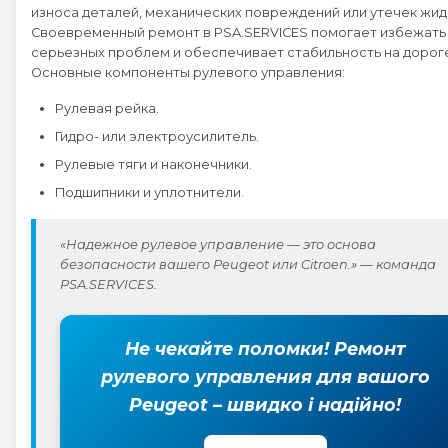
износа деталей, механических повреждений или утечек жид
Своевременный ремонт в PSA.SERVICES помогает избежать
Peugeot 4008
серьезных проблем и обеспечивает стабильность на дорог
Основные компоненты рулевого управления:
Peugeot 407
Рулевая рейка.
Гидро- или электроусилитель.
Peugeot 408
Рулевые тяги и наконечники.
Подшипники и уплотнители.
Peugeot 5008
«Надежное рулевое управление — это основа
Peugeot 508
безопасности вашего Peugeot или Citroen.» — команда
PSA.SERVICES.
Peugeot 607
Не чекайте поломки! Ремонт
Peugeot 807
рулевого управления для вашого
Peugeot – швидко і надійно!
Peugeot BOXER