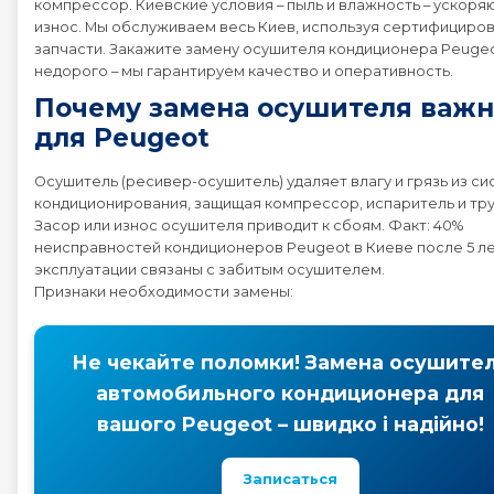
компрессор. Киевские условия – пыль и влажность – ускоря
износ. Мы обслуживаем весь Киев, используя сертифициро
запчасти. Закажите замену осушителя кондиционера Peuge
Peugeot 2008
недорого – мы гарантируем качество и оперативность.
Почему замена осушителя важн
Peugeot 206
для Peugeot
Peugeot 207
Осушитель (ресивер-осушитель) удаляет влагу и грязь из с
кондиционирования, защищая компрессор, испаритель и тру
Засор или износ осушителя приводит к сбоям. Факт: 40%
Peugeot 208
неисправностей кондиционеров Peugeot в Киеве после 5 л
эксплуатации связаны с забитым осушителем.
Признаки необходимости замены:
Peugeot 3008
Peugeot 307
Не чекайте поломки! Замена осушите
автомобильного кондиционера для
Peugeot 308
вашого Peugeot – швидко і надійно!
Peugeot 4007
Записаться