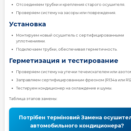
Отсоединяем трубки и крепления старого осушителя.
Peugeot EXPERT
Проверяем систему на засоры или повреждения.
Установка
Peugeot PARTNER
Монтируем новый осушитель с сертифицированными
уплотнениями.
Peugeot RCZ
Подключаем трубки, обеспечивая герметичность.
Peugeot RIFTER
Герметизация и тестирование
Проверяем систему на утечки течеискателем или азото
Peugeot TRAVELLER
Заправляем сертифицированным фреоном (R134a или R123
Тестируем кондиционер на охлаждение и шумы.
Таблица этапов замены:
Потрібен терміновий Замена осушите
автомобильного кондиционера?