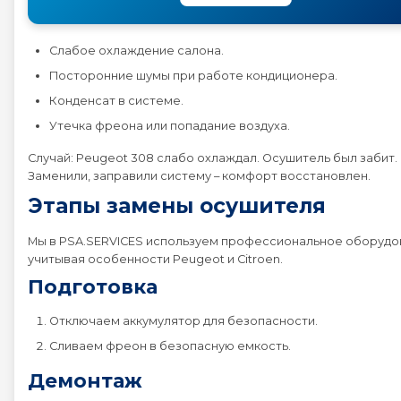
Peugeot 4008
Слабое охлаждение салона.
Посторонние шумы при работе кондиционера.
Peugeot 407
Конденсат в системе.
Утечка фреона или попадание воздуха.
Peugeot 408
Случай: Peugeot 308 слабо охлаждал. Осушитель был забит.
Заменили, заправили систему – комфорт восстановлен.
Peugeot 5008
Этапы замены осушителя
Peugeot 508
Мы в PSA.SERVICES используем профессиональное оборудо
учитывая особенности Peugeot и Citroen.
Подготовка
Peugeot 607
Отключаем аккумулятор для безопасности.
Peugeot 807
Сливаем фреон в безопасную емкость.
Демонтаж
Peugeot BOXER