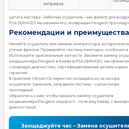
охлаж
заправка
Цитата мастера: «Забитый осушитель – как фильтр для воздух
PSA.SERVICES мы меняем его, возвращая Peugeot прохладу»
Рекомендации и преимущества
Меняйте осушитель при замене компрессора, испарителя и
утечке фреона. Проверяйте систему ежегодно, особенно в
Используйте оригинальные запчасти. Закажите замену осу
кондиционера Peugeot в Киеве в PSA.SERVICES: мы примен
стендовую диагностику, сертифицированные детали и даем
гарантию.
В практике: Citroen C4 перестал охлаждать из-за засора
осушителя. Заменили, заправили систему – салон снова
прохладный.
Обратитесь к нам, чтобы заказать замену осушителя
кондиционера Peugeot недорого – по всему Киеву, с выезд
диагностикой.
Заощаджуйте час – Замена осушител