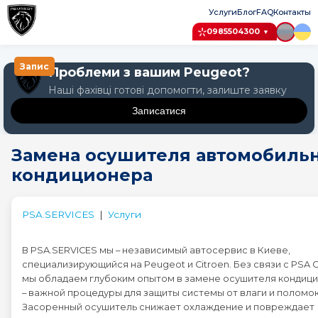
Услуги
Блог
FAQ
Контакты
0985504300
▼
Запис
Проблеми з вашим Peugeot?
Наші фахівці готові допомогти, залиште заявку
Записатися
Крок 1: Авто
Замена осушителя автомобиль
Крок 2: Послуга
кондиционера
Крок 3: Дата
Оберіть модель Peugeot
PSA.SERVICES
|
Услуги
Peugeot 1007
В PSA.SERVICES мы – независимый автосервис в Киеве,
специализирующийся на Peugeot и Citroen. Без связи с PSA 
Peugeot 107
мы обладаем глубоким опытом в замене осушителя кондиц
– важной процедуры для защиты системы от влаги и поломок
Засоренный осушитель снижает охлаждение и повреждает
Peugeot 108