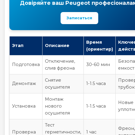
Довіряйте ваш Peugeot професіонала
Записаться
Время
Ключе
Этап
Описание
(ориентир)
дейст
Отключение,
Безопа
Подготовка
30-60 мин
слив фреона
емкост
Снятие
Прове
Демонтаж
1-1.5 часа
осушителя
трубок
Монтаж
Новые
Установка
нового
1-1.5 часа
уплотн
осушителя
Тест
Фреон,
Проверка
герметичности,
1 час