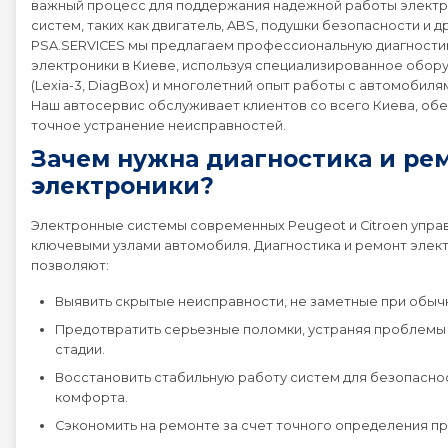
важный процесс для поддержания надежной работы элект
систем, таких как двигатель, ABS, подушки безопасности и др
Peugeot 4008
PSA.SERVICES мы предлагаем профессиональную диагности
электроники в Киеве, используя специализированное обор
(Lexia-3, DiagBox) и многолетний опыт работы с автомобиля
Peugeot 407
Наш автосервис обслуживает клиентов со всего Киева, об
точное устранение неисправностей.
Peugeot 408
Зачем нужна диагностика и ре
электроники?
Peugeot 5008
Электронные системы современных Peugeot и Citroen упра
ключевыми узлами автомобиля. Диагностика и ремонт элек
Peugeot 508
позволяют:
Выявить скрытые неисправности, не заметные при обыч
Peugeot 607
Предотвратить серьезные поломки, устраняя проблемы
стадии.
Peugeot 807
Восстановить стабильную работу систем для безопасно
комфорта.
Сэкономить на ремонте за счет точного определения пр
Peugeot BOXER