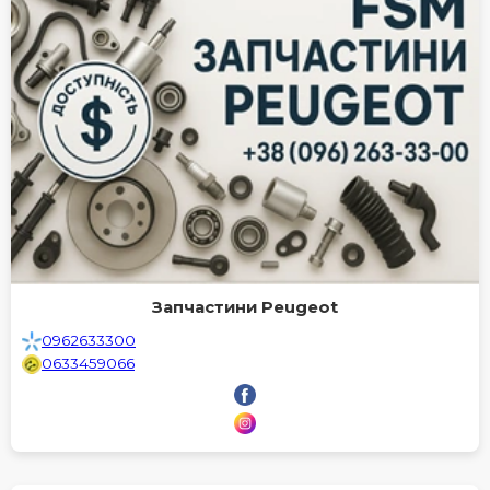
Запчастини Peugeot
0962633300
0633459066