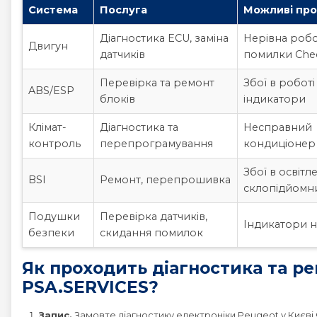
Система
Послуга
Можливі пр
Діагностика ECU, заміна
Нерівна робо
Двигун
датчиків
помилки Che
Перевірка та ремонт
Збої в роботі
ABS/ESP
блоків
індикатори
Клімат-
Діагностика та
Несправний
контроль
перепрограмування
кондиціонер
Збої в освітле
BSI
Ремонт, перепрошивка
склопідйомн
Подушки
Перевірка датчиків,
Індикатори н
безпеки
скидання помилок
Як проходить діагностика та ре
PSA.SERVICES?
Запис.
Замовте діагностику електроніки Peugeot у Києві