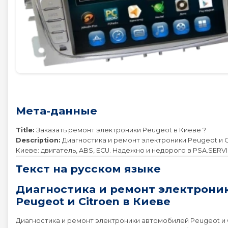
Peugeot 2008
Peugeot 206
Peugeot 207
Мета-данные
Peugeot 208
Title:
Заказать ремонт электроники Peugeot в Киеве ?
Peugeot 3008
Description:
Диагностика и ремонт электроники Peugeot и C
Киеве: двигатель, ABS, ECU. Надежно и недорого в PSA.SERVI
Peugeot 307
Текст на русском языке
Диагностика и ремонт электрони
Peugeot 308
Peugeot и Citroen в Киеве
Диагностика и ремонт электроники автомобилей Peugeot и C
Peugeot 4007