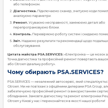
або телефоном.
Діагностика.
Підключаємо сканер, зчитуємо коди помило
аналізуємо параметри.
Ремонт.
Усуваємо несправності, замінюємо деталі або
перепрограмовуємо блоки.
Контроль.
Перевіряємо роботу систем і скидаємо поми
Звіт.
Надаємо результати та рекомендації щодо подальш
обслуговування.
Цитата майстра PSA.SERVICES:
«Електроніка — це мозок а
Точна діагностика та професійний ремонт повертають вашо
або Citroen ідеальну роботу».
Чому обирають PSA.SERVICES?
PSA.SERVICES — незалежний автосервіс, який спеціалізується
Citroen. Ми не пов’язані з офіційними дилерами PSA Group, ал
забезпечуємо професійний ремонт із використанням серти
обладнання. Замовте діагностику та ремонт електроніки Pe
Citroen у Києві у нас і переконайтеся в якості нашої роботи!