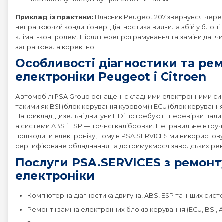
Приклад із практики:
Власник Peugeot 207 звернувся чере
непрацюючий кондиціонер. Діагностика виявила збій у блоці
клімат-контролем. Після перепрограмування та заміни датч
запрацювала коректно.
Особливості діагностики та ре
електроніки Peugeot і Citroen
Автомобілі PSA Group оснащені складними електронними с
такими як BSI (блок керування кузовом) і ECU (блок керуванн
Наприклад, дизельні двигуни HDi потребують перевірки палив
а системи ABS і ESP — точної калібровки. Неправильне втр
пошкодити електроніку, тому в PSA.SERVICES ми використо
сертифіковане обладнання та дотримуємося заводських ре
Послуги PSA.SERVICES з ремонт
електроніки
Комп’ютерна діагностика двигуна, ABS, ESP та інших сист
Ремонт і заміна електронних блоків керування (ECU, BSI, 