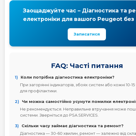
Заощаджуйте час – Діагностика та р
електроніки для вашого Peugeot без 
Записатися
FAQ: Часті питання
1)
Коли потрібна діагностика електроніки?
При загорянні індикаторів, збоях систем або кожні 10-15
для профілактики.
2)
Чи можна самостійно усунути помилки електроні
Не рекомендується. Неправильне втручання може пош
системи. Зверніться до PSA.SERVICES.
3)
Скільки часу займає діагностика та ремонт?
Діагностика — 30-60 хвилин, ремонт — залежно від скла