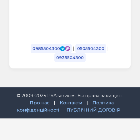
|
|
0985504300
0505504300
0935504300
© 2009-2025 PSA.services. Усі права захищені.
Про нас
|
Контакти
|
Політика
конфіденційності
ПУБЛІЧНИЙ ДОГОВІР