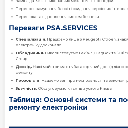
Заміна датчиків, виконавчих механізмів і проводки.
Перепрограмування блоків і скидання сервісних інтервал
Перевірка та відновлення систем безпеки.
Переваги PSA.SERVICES
Спеціалізація.
Працюємо лише з Peugeot і Citroen, знаю
електроніку досконало.
Обладнання.
Використовуємо Lexia-3, DiagBox та інші 
Group.
Досвід.
Наші майстри мають багаторічний досвід діагнос
ремонту.
Прозорість.
Надаємо звіт про несправності та виконані 
Зручність.
Обслуговуємо клієнтів з усього Києва.
Таблиця: Основні системи та по
ремонту електроніки