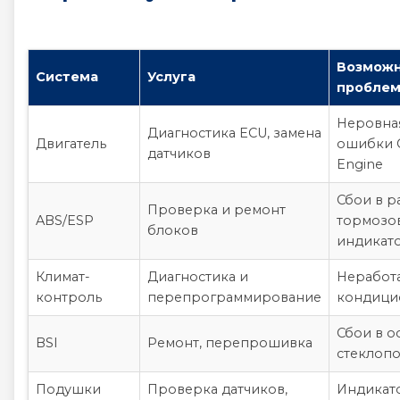
Возмож
Система
Услуга
пробле
Неровная
Диагностика ECU, замена
Двигатель
ошибки 
датчиков
Engine
Сбои в р
Проверка и ремонт
ABS/ESP
тормозов
блоков
индикат
Климат-
Диагностика и
Нерабо
контроль
перепрограммирование
кондици
Сбои в о
BSI
Ремонт, перепрошивка
стеклоп
Подушки
Проверка датчиков,
Индикат