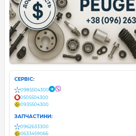
СЕРВІС:
0985504300
0505504300
0935504300
ЗАПЧАСТИНИ:
0962633300
0633459066