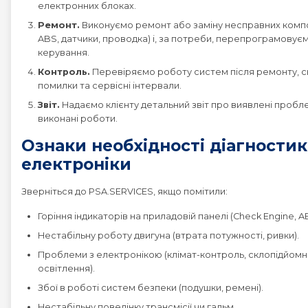
електронних блоках.
Ремонт.
Виконуємо ремонт або заміну несправних компо
ABS, датчики, проводка) і, за потреби, перепрограмовує
керування.
Контроль.
Перевіряємо роботу систем після ремонту, 
помилки та сервісні інтервали.
Звіт.
Надаємо клієнту детальний звіт про виявлені пробл
виконані роботи.
Ознаки необхідності діагности
електроніки
Зверніться до PSA.SERVICES, якщо помітили:
Горіння індикаторів на приладовій панелі (Check Engine, AB
Нестабільну роботу двигуна (втрата потужності, ривки).
Проблеми з електронікою (клімат-контроль, склопідйомн
освітлення).
Збої в роботі систем безпеки (подушки, ремені).
Нестабільну поведінку трансмісії чи гальм.