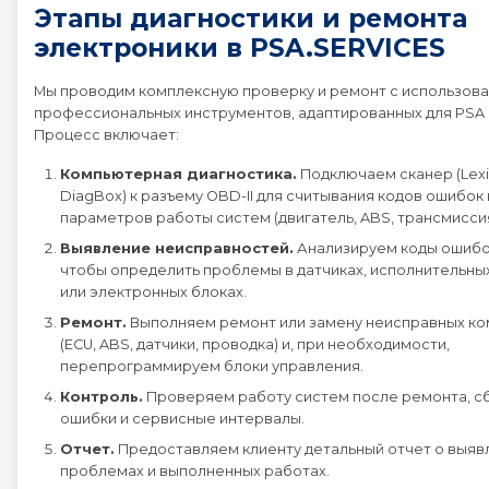
Этапы диагностики и ремонта
Peugeot EXPERT
электроники в PSA.SERVICES
Мы проводим комплексную проверку и ремонт с использов
Peugeot PARTNER
профессиональных инструментов, адаптированных для PSA 
Процесс включает:
Peugeot RCZ
Компьютерная диагностика.
Подключаем сканер (Lexi
DiagBox) к разъему OBD-II для считывания кодов ошибок 
Peugeot RIFTER
параметров работы систем (двигатель, ABS, трансмиссия,
Выявление неисправностей.
Анализируем коды ошибок
чтобы определить проблемы в датчиках, исполнительны
Peugeot TRAVELLER
или электронных блоках.
Ремонт.
Выполняем ремонт или замену неисправных к
(ECU, ABS, датчики, проводка) и, при необходимости,
перепрограммируем блоки управления.
Контроль.
Проверяем работу систем после ремонта, 
ошибки и сервисные интервалы.
Отчет.
Предоставляем клиенту детальный отчет о выяв
проблемах и выполненных работах.