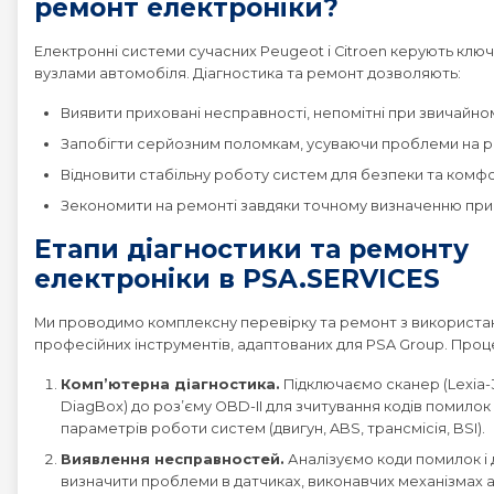
ремонт електроніки?
Електронні системи сучасних Peugeot і Citroen керують клю
вузлами автомобіля. Діагностика та ремонт дозволяють:
Виявити приховані несправності, непомітні при звичайном
Запобігти серйозним поломкам, усуваючи проблеми на ран
Відновити стабільну роботу систем для безпеки та комфо
Зекономити на ремонті завдяки точному визначенню прич
Етапи діагностики та ремонту
електроніки в PSA.SERVICES
Ми проводимо комплексну перевірку та ремонт з використ
професійних інструментів, адаптованих для PSA Group. Проц
Комп’ютерна діагностика.
Підключаємо сканер (Lexia-
DiagBox) до роз’єму OBD-II для зчитування кодів помилок і
параметрів роботи систем (двигун, ABS, трансмісія, BSI).
Виявлення несправностей.
Аналізуємо коди помилок і 
визначити проблеми в датчиках, виконавчих механізмах 