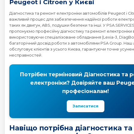
Peugeot і Citroen у Києві
Діагностика та ремонт електроніки автомобілів Peugeot і Ci
важливий процес для забезпечення надійної роботи електр
таких як двигун, ABS, подушки безпеки та інші. У PSA.SERVICE
пропонуємо професійну діагностику та ремонт електроніки в
використовуючи спеціалізоване обладнання (Lexia-3, DiagBox
багаторічний досвід роботи з автомобілями PSA Group. Наш
обслуговує клієнтів з усього Києва, гарантуючи точне усуне
несправностей.
Потрібен терміновий Діагностика та 
електроніки? Довіряйте ваш Peug
професіоналам!
Записатися
Навіщо потрібна діагностика та