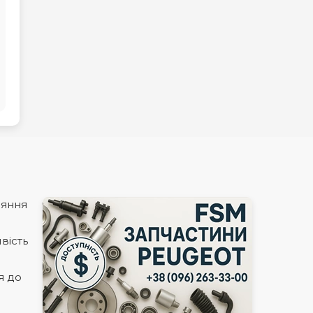
няння
вість
я до