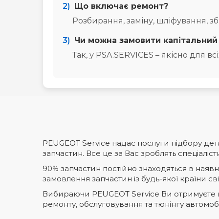
2)
Що включає ремонт?
Розбирання, заміну, шліфування, з
3)
Чи можна замовити капітальний
Так, у PSA.SERVICES – якісно для вс
PEUGEOT Service надає послуги підбору дета
запчастин. Все це за Вас зроблять спеціаліс
90% запчастин постійно знаходяться в наявнос
замовлення запчастин із будь-якої країни сві
Вибираючи PEUGEOT Service Ви отримуєте ко
ремонту, обслуговування та тюнінгу автомоб