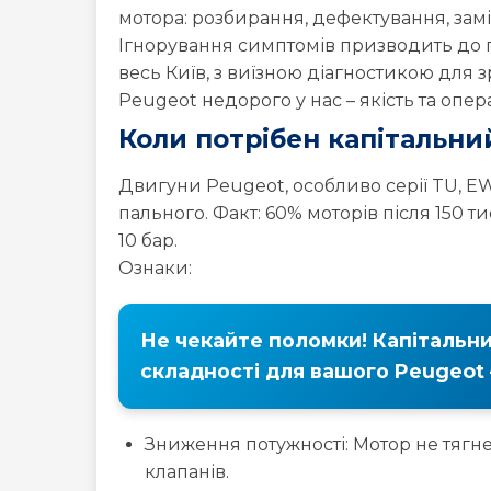
мотора: розбирання, дефектування, зам
308
4007
4008
Ігнорування симптомів призводить до 
весь Київ, з виїзною діагностикою для 
Peugeot
Peugeot
Peugeot
Peugeot недорого у нас – якість та опер
BOXER
EXPERT
PARTNE
Коли потрібен капітальни
Двигуни Peugeot, особливо серії TU, EW 
пального. Факт: 60% моторів після 150 
10 бар.
Ознаки:
Не чекайте поломки! Капітальни
складності для вашого Peugeot 
Зниження потужності: Мотор не тягне
клапанів.