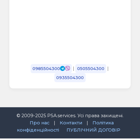
|
|
0985504300
0505504300
0935504300
© 2009-2025 PSA.services. Усі права захищені.
Про нас
|
Контакти
|
Політика
конфіденційності
ПУБЛІЧНИЙ ДОГОВІР