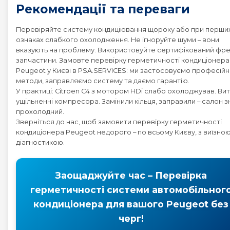
Рекомендації та переваги
Перевіряйте систему кондиціювання щороку або при перши
ознаках слабкого охолодження. Не ігноруйте шуми – вони
вказують на проблему. Використовуйте сертифікований фре
запчастини. Замовте перевірку герметичності кондиціонера
Peugeot у Києві в PSA.SERVICES: ми застосовуємо професійн
методи, заправляємо систему та даємо гарантію.
У практиці: Citroen C4 з мотором HDi слабо охолоджував. Вит
ущільненні компресора. Замінили кільця, заправили – салон з
прохолодний.
Зверніться до нас, щоб замовити перевірку герметичності
кондиціонера Peugeot недорого – по всьому Києву, з виїзно
діагностикою.
Заощаджуйте час – Перевірка
герметичності системи автомобільног
кондиціонера для вашого Peugeot без
черг!