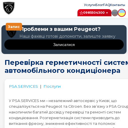
Услуги
Блог
FAQ
Контакты
0985504300
▼
Запис
Проблеми з вашим Peugeot?
Наші фахівці готові допомогти, залиште заявку
Записатися
Крок 1: Авто
Перевірка герметичності систе
Крок 2: Послуга
автомобільного кондиціонера
Крок 3: Дата
Оберіть модель Peugeot
PSA.SERVICES
|
Послуги
Peugeot 1007
У PSA.SERVICES ми – незалежний автосервіс у Києві, що
спеціалізується на Peugeot та Citroen. Без зв’язку з PSA Grou
Peugeot 107
накопичили багатий досвід у перевірці та ремонті систем
кондиціювання. Розгерметизація системи призводить до
витікання фреону, зниження ефективності та поломок
Peugeot 108