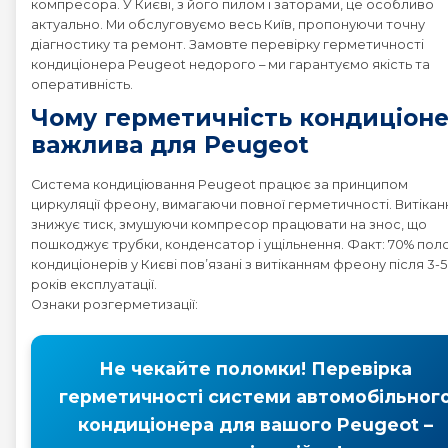
компресора. У Києві, з його пилом і заторами, це особливо
актуально. Ми обслуговуємо весь Київ, пропонуючи точну
діагностику та ремонт. Замовте перевірку герметичності
Peugeot 2008
кондиціонера Peugeot недорого – ми гарантуємо якість та
оперативність.
Peugeot 206
Чому герметичність кондиціон
важлива для Peugeot
Peugeot 207
Система кондиціювання Peugeot працює за принципом
циркуляції фреону, вимагаючи повної герметичності. Витікан
Peugeot 208
знижує тиск, змушуючи компресор працювати на знос, що
пошкоджує трубки, конденсатор і ущільнення. Факт: 70% пол
кондиціонерів у Києві пов’язані з витіканням фреону після 3-5
Peugeot 3008
років експлуатації.
Ознаки розгерметизації:
Peugeot 307
Не чекайте поломки! Перевірка
Peugeot 308
герметичності системи автомобільног
кондиціонера для вашого Peugeot –
Peugeot 4007