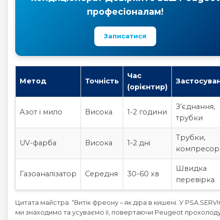
професіоналам!
Записатися
Час
Метод
Точність
Застосува
(орієнтир)
З’єднання,
Азот і мило
Висока
1-2 години
трубки
Трубки,
UV-фарба
Висока
1-2 дні
компресор
Швидка
Газоаналізатор
Середня
30-60 хв
перевірка
Цитата майстра: “Витік фреону – як діра в кишені. У PSA.SERV
ми знаходимо та усуваємо її, повертаючи Peugeot прохолоду