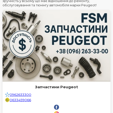
зручність у всьому що має відношення до ремонту,
обслуговування та тюнінгу автомобіля марки Peugeot!
Запчастини Peugeot
0962633300
0633459066