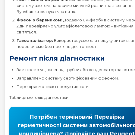
систему азотом, наносимо мильний розчин на з’єднання.
Peugeot EXPERT
Бульбашки вказують на витік.
Фреон з барвником:
Додаємо UV-фарбу в систему, чере
2 дні перевіряємо ультрафіолетовою лампою – витікання
Peugeot PARTNER
світяться.
Газоаналізатор:
Використовуємо для пошуку витоків, а
Peugeot RCZ
перевіряємо без протягів для точності.
Ремонт після діагностики
Peugeot RIFTER
Замінюємо ущільнення, трубки або конденсатор за потре
Peugeot TRAVELLER
Заправляємо систему сертифікованим фреоном.
Перевіряємо тиск і продуктивність.
Таблиця методів діагностики:
Потрібен терміновий Перевірка
герметичності системи автомобільног
кондиціонера? Довіряйте ваш Peugeot