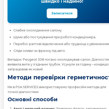
швидко і надійно!
Peugeot 4008
Записатися
Peugeot 407
Слабке охолодження салону.
Peugeot 408
Шуми або постукування при роботі кондиціонера.
Перебої: раптові відключення або труднощі з увімкнення
Peugeot 5008
Сліди оливи чи фреону під авто.
Випадок: Peugeot 308 погано охолоджував салон. Діагности
Peugeot 508
виявила витік у з’єднанні трубок. Усунули за годину – кондиці
запрацював як новий.
Методи перевірки герметичнос
Peugeot 607
Ми в PSA.SERVICES використовуємо професійні методи для
Peugeot 807
точної діагностики.
Основні способи
Peugeot BOXER
Азот і мильний розчин:
Зливаємо фреон, заповнюємо