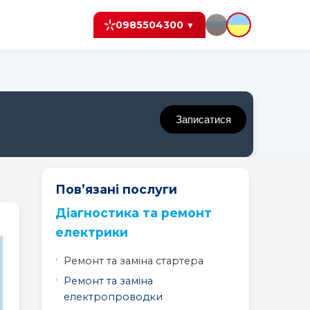
0985504300
▼
Записатися
Пов’язані послуги
Діагностика та ремонт
електрики
Peugeot
Peugeot
Peugeot
Ремонт та заміна стартера
208
3008
307
Ремонт та заміна
електропроводки
Peugeot
Peugeot
Peugeot