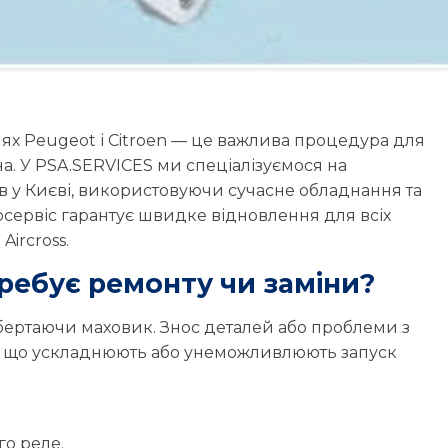
лях Peugeot і Citroen — це важлива процедура для
а. У PSA.SERVICES ми спеціалізуємося на
ів у Києві, використовуючи сучасне обладнання та
осервіс гарантує швидке відновлення для всіх
Aircross.
ребує ремонту чи заміни?
обертаючи маховик. Знос деталей або проблеми з
в, що ускладнюють або унеможливлюють запуск
го реле.