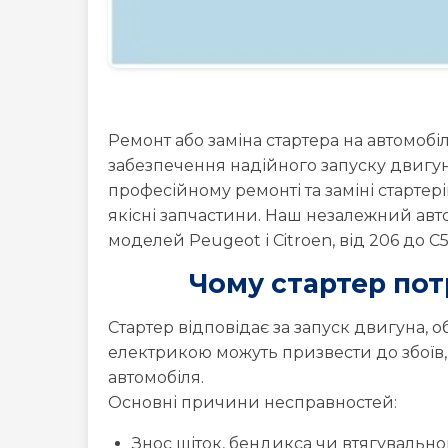
Ремонт або заміна стартера на автомобі
забезпечення надійного запуску двигун
професійному ремонті та заміні стартер
якісні запчастини. Наш незалежний авт
моделей Peugeot і Citroen, від 206 до C5 
Чому стартер пот
Стартер відповідає за запуск двигуна, 
електрикою можуть призвести до збої
автомобіля.
Основні причини несправностей:
Знос щіток, бендикса чи втягувально