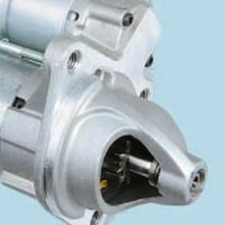
407
408
5008
Peugeot
Peugeot
Peugeot
R
RCZ
RIFTER
TRAVELLER