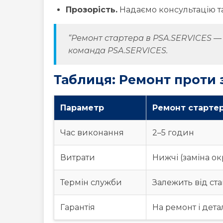
Прозорість.
Надаємо консультацію та 
“Ремонт стартера в PSA.SERVICES — ц
команда PSA.SERVICES.
Таблиця: Ремонт проти 
Параметр
Ремонт старте
Час виконання
2–5 годин
Витрати
Нижчі (заміна о
Термін служби
Залежить від ста
Гарантія
На ремонт і дета