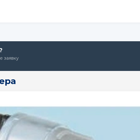
?
те заявку
Крок 1: Авто
Крок 2: Послуга
Крок 3: Дата
тера
Оберіть модель Peugeot
Peugeot
Peugeot
Peugeot
2008
206
207
Peugeot
Peugeot
Peugeot