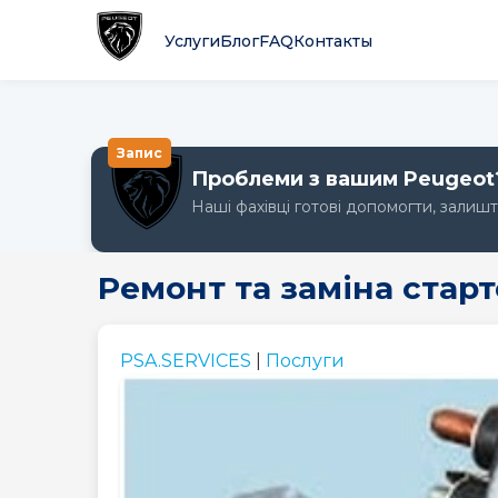
Услуги
Блог
FAQ
Контакты
Запис
Проблеми з вашим Peugeot
Наші фахівці готові допомогти, залиш
Ремонт та заміна стар
PSA.SERVICES
|
Послуги
Peugeot
Peugeot
Peugeot
1007
107
108
Peugeot
Peugeot
Peugeot