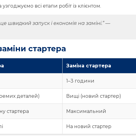
узгоджуємо всі етапи робіт із клієнтом.
е швидкий запуск і економія на заміні.” —
заміни стартера
ра
Заміна стартера
1–3 години
кремих деталей)
Вищі (новий стартер)
ну стартера
Максимальний
лі
На новий стартер