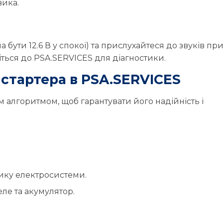
вика.
бути 12.6 В у спокої) та прислухайтеся до звуків пр
ніться до PSA.SERVICES для діагностики.
стартера в PSA.SERVICES
 алгоритмом, щоб гарантувати його надійність і
ику електросистеми.
ле та акумулятор.