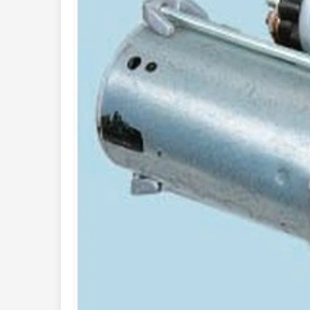
308
4007
4008
Peugeot
Peugeot
Peugeot
BOXER
EXPERT
PARTNE