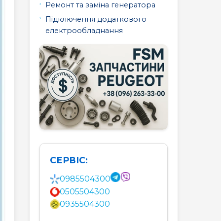
Ремонт та заміна генератора
508
607
807
Підключення додаткового
електрообладнання
СЕРВІС:
0985504300
0505504300
0935504300