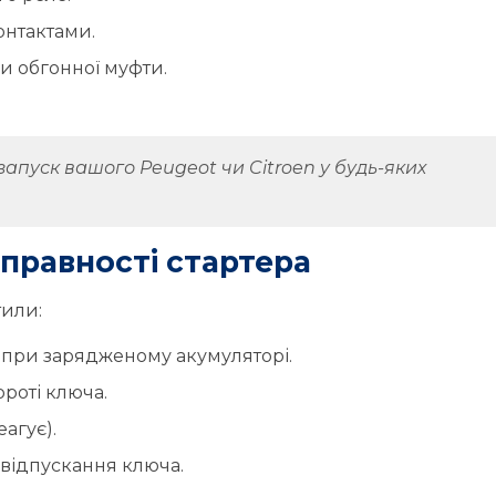
нтактами.
и обгонної муфти.
апуск вашого Peugeot чи Citroen у будь-яких
правності стартера
тили:
ь при зарядженому акумуляторі.
ороті ключа.
агує).
відпускання ключа.