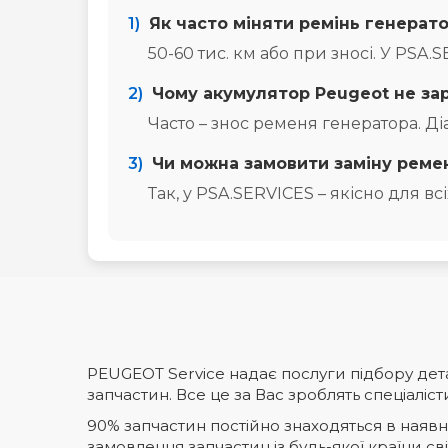
1)
Як часто міняти ремінь генерат
50-60 тис. км або при зносі. У PSA.
2)
Чому акумулятор Peugeot не за
Часто – знос ременя генератора. Ді
3)
Чи можна замовити заміну реме
Так, у PSA.SERVICES – якісно для вс
PEUGEOT Service надає послуги підбору дета
запчастин. Все це за Вас зроблять спеціаліс
90% запчастин постійно знаходяться в наявнос
замовлення запчастин із будь-якої країни сві