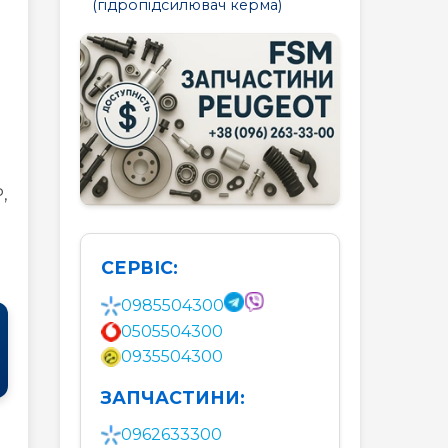
(гідропідсилювач керма)
508
607
807
,
СЕРВІС:
0985504300
0505504300
0935504300
ЗАПЧАСТИНИ:
0962633300