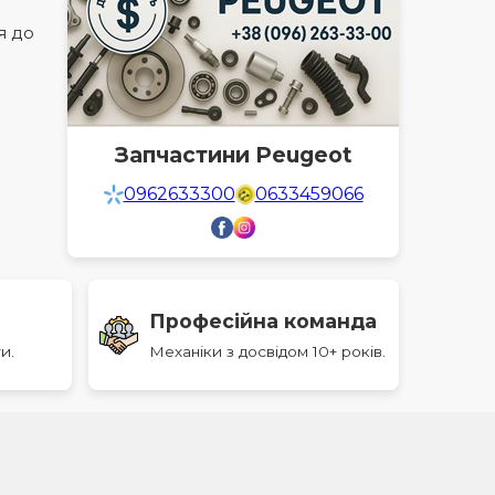
я до
Запчастини Peugeot
0962633300
0633459066
Професійна команда
и.
Механіки з досвідом 10+ років.