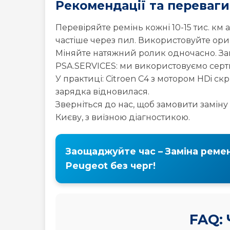
Рекомендації та переваги
Перевіряйте ремінь кожні 10-15 тис. км а
частіше через пил. Використовуйте ориг
Міняйте натяжний ролик одночасно. Зам
PSA.SERVICES: ми використовуємо сертиф
У практиці: Citroen C4 з мотором HDi ск
зарядка відновилася.
Зверніться до нас, щоб замовити замін
Києву, з виїзною діагностикою.
Заощаджуйте час – Заміна реме
Peugeot без черг!
FAQ: 