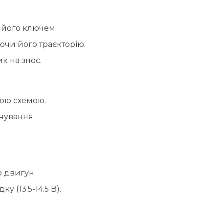
 його ключем.
ючи його траєкторію.
к на знос.
ою схемою.
чування.
 двигун.
 (13.5-14.5 В).