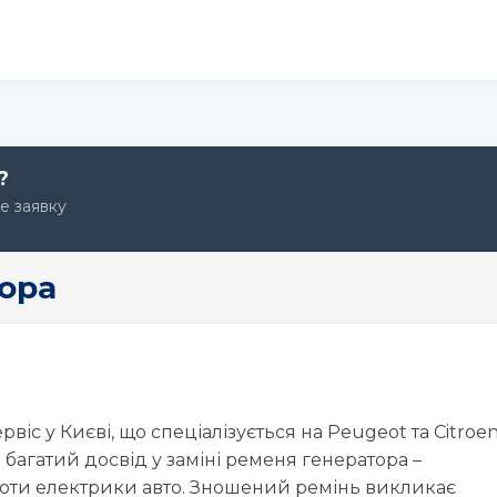
?
те заявку
Крок 1: Авто
Крок 2: Послуга
Крок 3: Дата
ора
Оберіть модель Peugeot
Peugeot
Peugeot
Peugeot
2008
206
207
іс у Києві, що спеціалізується на Peugeot та Citroen
 багатий досвід у заміні ременя генератора –
боти електрики авто. Зношений ремінь викликає
Peugeot
Peugeot
Peugeot