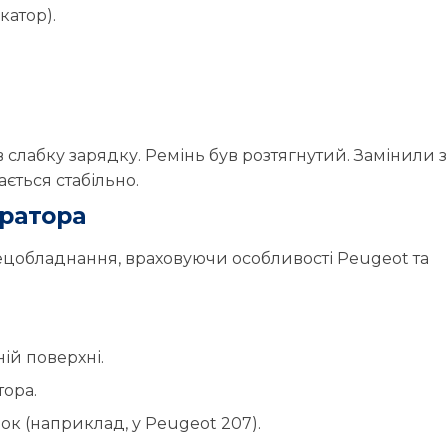
катор).
слабку зарядку. Ремінь був розтягнутий. Замінили з
ється стабільно.
ератора
цобладнання, враховуючи особливості Peugeot та
ій поверхні.
тора.
ок (наприклад, у Peugeot 207).