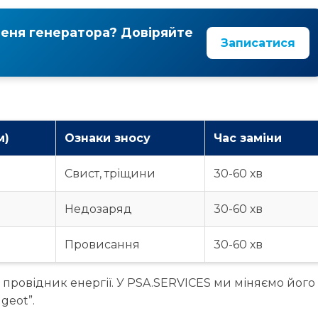
меня генератора? Довіряйте
Записатися
м)
Ознаки зносу
Час заміни
Свист, тріщини
30-60 хв
Недозаряд
30-60 хв
Провисання
30-60 хв
к провідник енергії. У PSA.SERVICES ми міняємо його 
geot”.