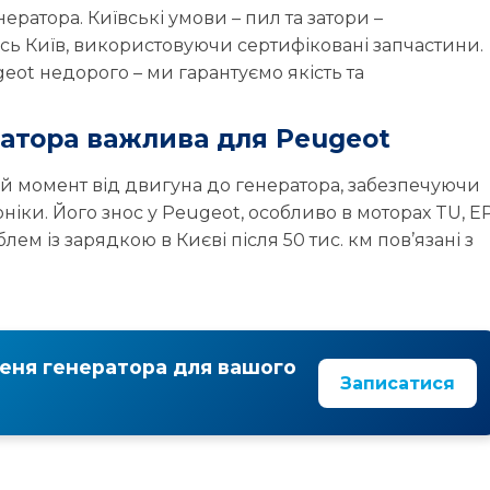
ератора. Київські умови – пил та затори –
407
408
5008
сь Київ, використовуючи сертифіковані запчастини.
eot недорого – ми гарантуємо якість та
Peugeot
Peugeot
Peugeot
R
RCZ
RIFTER
TRAVELLER
ратора важлива для Peugeot
й момент від двигуна до генератора, забезпечуючи
іки. Його знос у Peugeot, особливо в моторах TU, EP
лем із зарядкою в Києві після 50 тис. км пов’язані з
меня генератора для вашого
Записатися