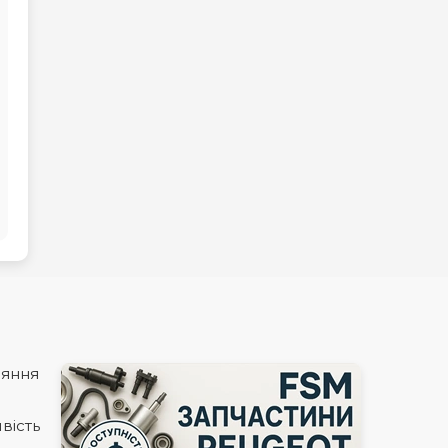
няння
вість