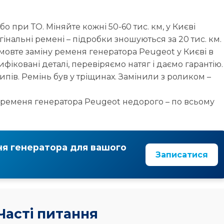
бо при ТО. Міняйте кожні 50-60 тис. км, у Києві
інальні ремені – підробки зношуються за 20 тис. км.
овте заміну ременя генератора Peugeot у Києві в
іковані деталі, перевіряємо натяг і даємо гарантію.
рипів. Ремінь був у тріщинах. Замінили з роликом –
у ременя генератора Peugeot недорого – по всьому
ня генератора для вашого
Записатися
Часті питання