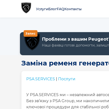
Услуги
Блог
FAQ
Контакты
Запис
Проблеми з вашим Peugeot
Наші фахівці готові допомогти, залиш
Заміна ременя генерат
PSA.SERVICES
|
Послуги
Peugeot
Peugeot
Peugeot
1007
107
108
У PSA.SERVICES ми – незалежний автосерв
Без зв’язку з PSA Group, ми накопичили
ключової процедури для стабільної ро
Peugeot
Peugeot
Peugeot