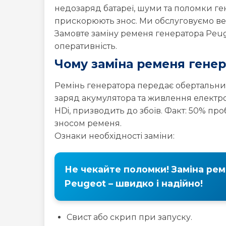
недозаряд батареї, шуми та поломки ген
308
4007
4008
прискорюють знос. Ми обслуговуємо ве
Замовте заміну ременя генератора Peug
Peugeot
Peugeot
Peugeot
оперативність.
BOXER
EXPERT
PARTNE
Чому заміна ременя гене
Ремінь генератора передає обертальни
заряд акумулятора та живлення електрон
HDi, призводить до збоїв. Факт: 50% проб
зносом ременя.
Ознаки необхідності заміни:
Не чекайте поломки! Заміна ре
Peugeot – швидко і надійно!
Свист або скрип при запуску.