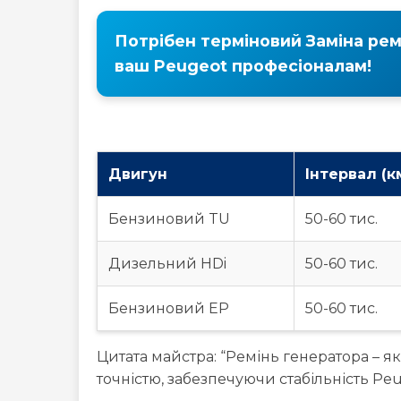
Потрібен терміновий Заміна ре
ваш Peugeot професіоналам!
Двигун
Інтервал (к
Бензиновий TU
50-60 тис.
Дизельний HDi
50-60 тис.
Бензиновий EP
50-60 тис.
Цитата майстра: “Ремінь генератора – я
точністю, забезпечуючи стабільність Peu