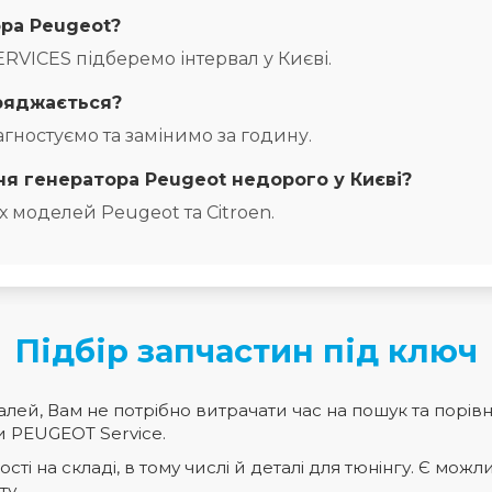
ора Peugeot?
SERVICES підберемо інтервал у Києві.
ряджається?
агностуємо та замінимо за годину.
ня генератора Peugeot недорого у Києві?
іх моделей Peugeot та Citroen.
Підбір запчастин під ключ
лей, Вам не потрібно витрачати час на пошук та порів
ти PEUGEOT Service.
ті на складі, в тому числі й деталі для тюнінгу. Є можли
ту.