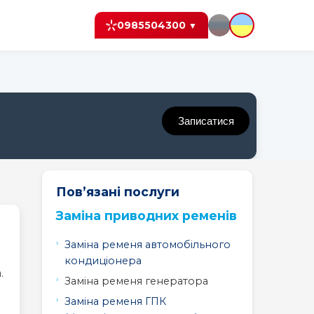
0985504300
▼
Записатися
Пов’язані послуги
Заміна приводних ременів
Заміна ременя автомобільного
Peugeot
Peugeot
Peugeot
кондиціонера
208
3008
307
.
Заміна ременя генератора
Заміна ременя ГПК
Peugeot
Peugeot
Peugeot