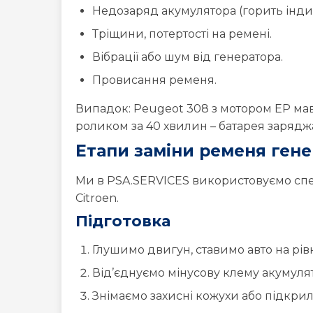
Недозаряд акумулятора (горить інди
Тріщини, потертості на ремені.
Вібрації або шум від генератора.
Провисання ременя.
Випадок: Peugeot 308 з мотором EP мав 
роликом за 40 хвилин – батарея заряджа
Етапи заміни ременя ген
Ми в PSA.SERVICES використовуємо спе
Citroen.
Підготовка
Глушимо двигун, ставимо авто на рівн
Від’єднуємо мінусову клему акумуля
Знімаємо захисні кожухи або підкрил