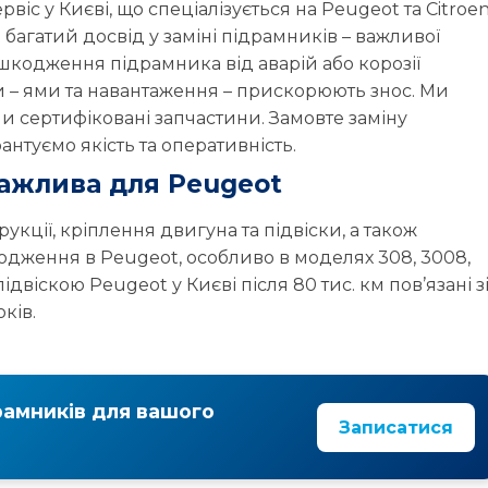
и – ями та навантаження – прискорюють знос. Ми
407
408
5008
и сертифіковані запчастини. Замовте заміну
нтуємо якість та оперативність.
Peugeot
Peugeot
Peugeot
важлива для Peugeot
R
RCZ
RIFTER
TRAVELLER
кції, кріплення двигуна та підвіски, а також
одження в Peugeot, особливо в моделях 308, 3008,
ідвіскою Peugeot у Києві після 80 тис. км пов’язані з
ків.
рамників для вашого
Записатися