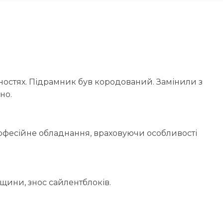
ностях. Підрамник був кородований. Замінили з
но.
фесійне обладнання, враховуючи особливості
щини, знос сайлентблоків.
лементи підвіски та кермового управління.
віряємо кріплення.