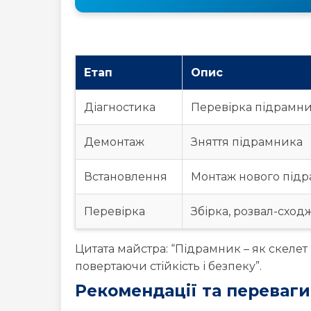
Етап
Опис
Діагностика
Перевірка підрамн
Демонтаж
Зняття підрамника
Встановлення
Монтаж нового під
Перевірка
Збірка, розвал-схо
Цитата майстра: “Підрамник – як скелет
повертаючи стійкість і безпеку”.
Рекомендації та переваги
Перевіряйте підрамник при кожному ТО,
разом із підрамником. Використовуйте 
підрамників Peugeot у Києві в PSA.SERV