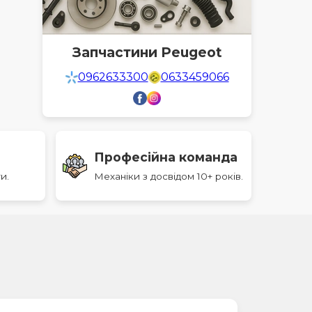
Запчастини Peugeot
0962633300
0633459066
Професійна команда
и.
Механіки з досвідом 10+ років.