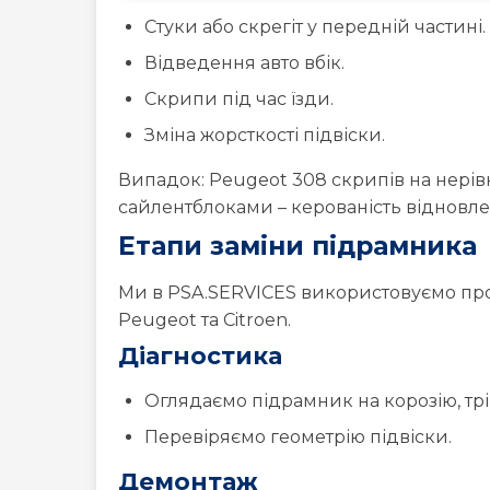
Скрипи під час їзди.
Зміна жорсткості підвіски.
Випадок: Peugeot 308 скрипів на нерів
сайлентблоками – керованість відновле
Етапи заміни підрамника
Ми в PSA.SERVICES використовуємо про
Peugeot та Citroen.
Діагностика
Оглядаємо підрамник на корозію, трі
Перевіряємо геометрію підвіски.
Демонтаж
Піднімаємо авто, знімаємо колеса, е
Від’єднуємо старий підрамник, пере