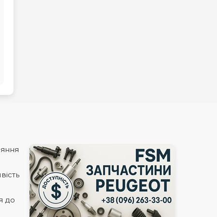
няння
вість
я до