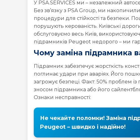
порушують керованість. Київські дорог
308
4007
4008
обслуговуємо весь Київ, використовуюч
підрамників Peugeot недорого – ми гара
Peugeot
Peugeot
Peugeot
Чому заміна підрамника 
BOXER
EXPERT
PARTNE
Підрамник забезпечує жорсткість констру
поглинає удари при аваріях. Його пошк
загрожує безпеці. Факт: 50% проблем із п
зносом підрамника або його сайлентбло
Ознаки несправності:
Не чекайте поломки! Заміна під
Peugeot – швидко і надійно!
Стуки або скрегіт у передній частині.
Відведення авто вбік.