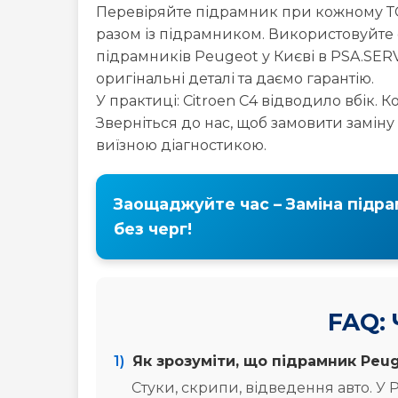
оригінальні деталі та даємо гарантію.
У практиці: Citroen C4 відводило вбік. К
Зверніться до нас, щоб замовити заміну
виїзною діагностикою.
Заощаджуйте час – Заміна підра
без черг!
FAQ: 
1)
Як зрозуміти, що підрамник Pe
Стуки, скрипи, відведення авто. У 
2)
Коли міняти підрамник?
При корозії, аваріях або зносі. Ми 