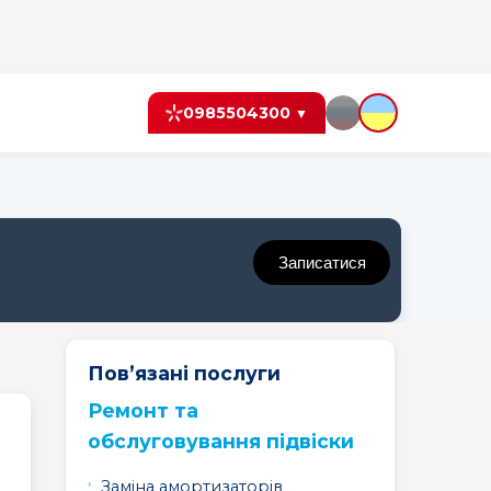
0985504300
▼
Записатися
Пов’язані послуги
Ремонт та
обслуговування підвіски
Peugeot
Peugeot
Peugeot
Заміна амортизаторів
208
3008
307
.
Заміна важелів
Заміна кульових опор
Peugeot
Peugeot
Peugeot