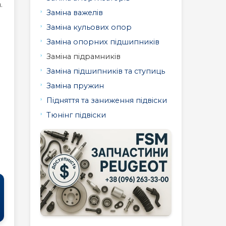
Заміна опорних підшипників
508
607
807
Заміна підрамників
Заміна підшипників та ступиць
Заміна пружин
Підняття та заниження підвіски
Тюнінг підвіски
і
СЕРВІС: