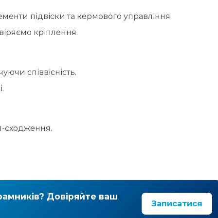
уючи співвісність.
.
л-сходження.
рамників? Довіряйте ваш
Записатися