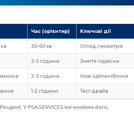
Час (орієнтир)
Ключові дії
ика
30-60 хв
Огляд, геометрія
2-3 години
Зняття підвіски
рамника
2-3 години
Нові сайлентблоки
дження
1-2 години
Тест-драйв
 Peugeot. У PSA.SERVICES ми міняємо його,
 особливо після 80 тис. км. Міняйте сайлентблоки
сертифіковані запчастини. Замовте заміну
ICES: ми застосовуємо стендову діагностику,