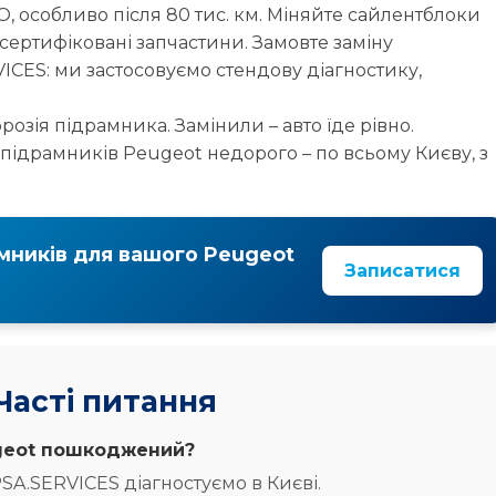
орозія підрамника. Замінили – авто їде рівно.
 підрамників Peugeot недорого – по всьому Києву, з
мників для вашого Peugeot
Записатися
Часті питання
ugeot пошкоджений?
PSA.SERVICES діагностуємо в Києві.
перевіримо та замінимо.