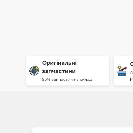
Оригінальні
запчастини
A
р
95% запчастин на складі.
Робочий час: Пн-Пт 9:00-19:00, Сб 9: